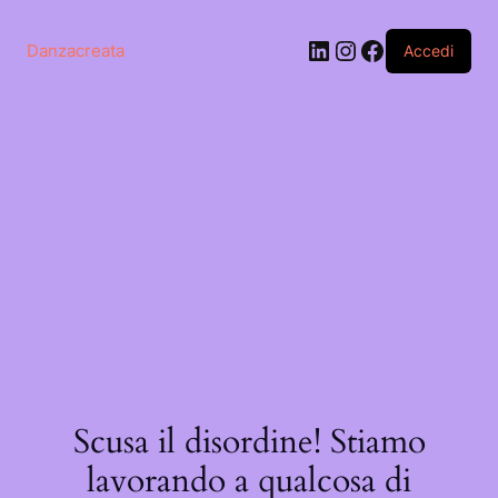
Salta
al
LinkedIn
Instagram
Facebook
contenuto
Danzacreata
Accedi
Scusa il disordine! Stiamo
lavorando a qualcosa di