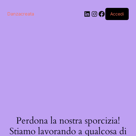
Salta
al
LinkedIn
Instagram
Facebook
contenuto
Danzacreata
Accedi
Perdona la nostra sporcizia!
Stiamo lavorando a qualcosa di